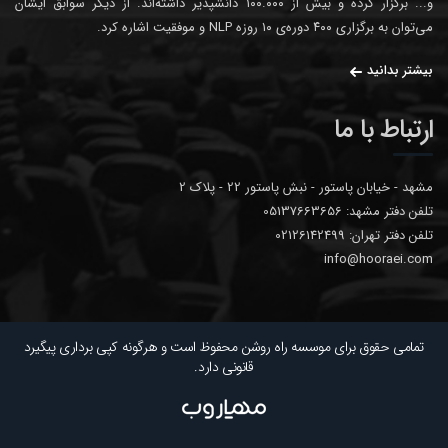
و... برگزار کرده و بیش از ۱۰۰.۰۰۰ دانشپذیر داشته‌اند. از دیگر سوابق ایشان
می‌توان به برگزاری ۴۰۰ دوره‌ی ۱۰ روزه NLP و موفقیت اشاره کرد.
بیشتر بدانید
ارتباط با ما
مشهد - خیابان پاستور - نبش پاستور 22 - پلاک 2
تلفن دفتر مشهد: 05137663656
تلفن دفتر تهران: 02126142499
info@hooraei.com
تمامی حقوق برای موسسه راه روشن محفوظ است و هرگونه کپی برداری پیگیرد
قانونی دارد.