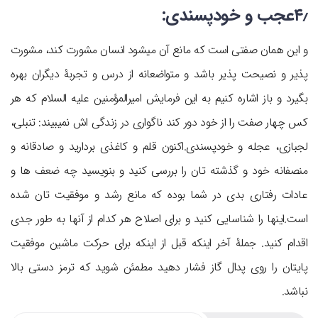
۴٫عجب و خودپسندی:
پذیر و نصیحت‎ پذیر باشد و متواضعانه از درس و تجربۀ دیگران بهره
بگیرد و باز اشاره کنیم به این فرمایش امیرالمؤمنین علیه السلام که هر
کس چهار صفت را از خود دور کند ناگواری در زندگی ‎اش نمی‎بیند: تنبلی،
لجبازی، عجله و خودپسندی.اکنون قلم و کاغذی بردارید و صادقانه و
منصفانه خود و گذشته ‎تان را بررسی کنید و بنویسید چه ضعف‎ ها و
عادات رفتاری بدی در شما بوده که مانع رشد و موفقیت‎ تان شده
است.اینها را شناسایی کنید و برای اصلاح هر کدام از آنها به طور جدی
اقدام کنید. جملۀ آخر اینکه قبل از اینکه برای حرکت ماشین موفقیت
پایتان را روی پدال گاز فشار دهید مطمئن شوید که ترمز دستی بالا
نباشد.