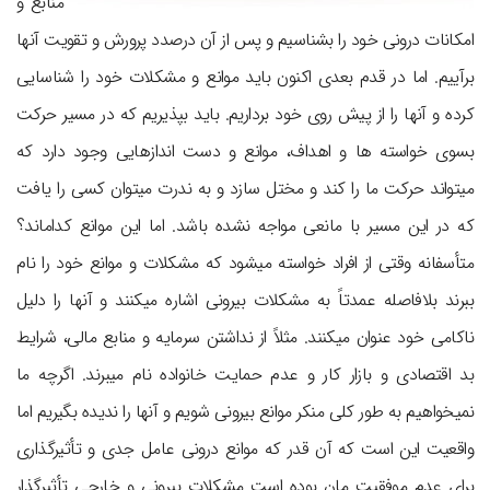
منابع و
امکانات درونی خود را بشناسیم و پس از آن درصدد پرورش و تقویت آنها
برآییم. اما در قدم بعدی اکنون باید موانع و مشکلات خود را شناسایی
کرده و آنها را از پیش روی خود برداریم. باید بپذیریم که در مسیر حرکت
بسوی خواسته ها و اهداف، موانع و دست اندازهایی وجود دارد که
می‎تواند حرکت ما را کند و مختل سازد و به ندرت می‎توان کسی را یافت
که در این مسیر با مانعی مواجه نشده باشد. اما این موانع کدام‎اند؟
متأسفانه وقتی از افراد خواسته می‎شود که مشکلات و موانع خود را نام
ببرند بلافاصله عمدتاً به مشکلات بیرونی اشاره می‎کنند و آنها را دلیل
ناکامی خود عنوان می‎کنند. مثلاً از نداشتن سرمایه و منابع مالی، شرایط
بد اقتصادی و بازار کار و عدم حمایت خانواده نام می‎برند. اگرچه ما
نمی‎خواهیم به طور کلی منکر موانع بیرونی شویم و آنها را ندیده بگیریم اما
واقعیت این است که آن قدر که موانع درونی عامل جدی و تأثیرگذاری
برای عدم موفقیت‎ مان بوده است مشکلات بیرونی و خارجی تأثیرگذار