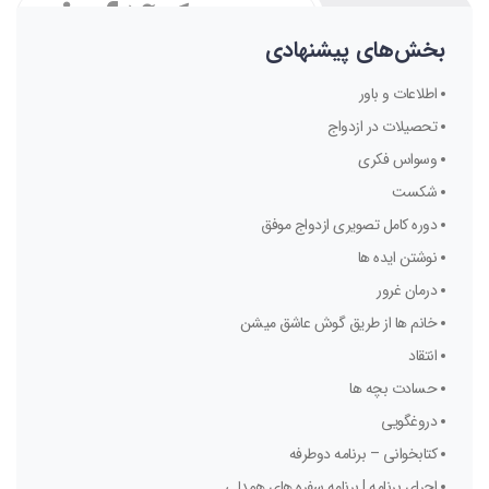
اشتراک گذاری:
بخش‌های پیشنهادی
اطلاعات و باور
تحصیلات در ازدواج
وسواس فکری
شکست
دوره کامل تصویری ازدواج موفق
نوشتن ایده ها
درمان غرور
خانم ها از طریق گوش عاشق میشن
انتقاد
حسادت بچه ها
دروغگویی
کتابخوانی – برنامه دوطرفه
اجرای برنامه | برنامه سفره های همدلی