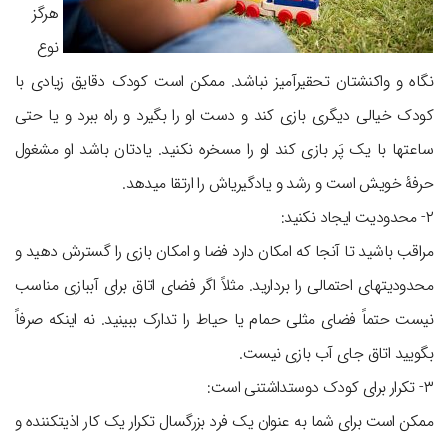
هرگز
نوع
نگاه و واکنش‎تان تحقیرآمیز نباشد. ممکن است کودک دقایق زیادی با
کودک خیالی دیگری بازی کند و دست او را بگیرد و راه ببرد و یا حتی
ساعت‎ها با یک پَر بازی کند او را مسخره نکنید. یادتان باشد او مشغول
حرفۀ خویش است و رشد و یادگیری‎اش را ارتقا می‎دهد.
۲- محدودیت ایجاد نکنید:
مراقب باشید تا آنجا که امکان دارد فضا و امکان بازی را گسترش دهید و
محدودیت‎های احتمالی را بردارید. مثلاً اگر فضای اتاق برای آب‎بازی مناسب
نیست حتماً فضای مثلی حمام یا حیاط را تدارک ببینید. نه اینکه صرفاً
بگویید اتاق جای آب بازی نیست.
۳- تکرار برای کودک دوست‎داشتنی است:
ممکن است برای شما به عنوان یک فرد بزرگسال تکرار یک کار اذیت‎کننده و