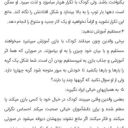
یکنواخت باشد. ولی کودک با تکرار هربار می‎اموزد و لذت می‎برد. او ممکن
است ده‎ها بار توپ را به بالا بیندازد و شکل افتادنش را نگاه کند. مانع
این تکرار نشوید و الزاماً نخواهید او یک کار جدید و متنوع را انجام دهد.
۴-مستقیم آموزش ندهید:
برخی والدین چون می‎دانند کودک با بازی آموزش می‎پذیرد می‎خواهند
مستقیم و با بیان خود چیزی را به او بیاموزند. در صورتی که همۀ اثر
آموزشی و جذاب بازی به غیرمستقیم بودن آن است. شما شکل یک گربه
را بارها و بارها بکشید تا خودش به مرور متوجه شود گربه چهارپا دارد.
ولی از او سوال نکنید که گربه‎ها چند پا دارند؟
۵- به هم‎بازی‎های خیالی ایراد نگیرید:
بعضی والدین وقتی می‎بینند کودک در خیال خود با کسی بازی می‎کند یا
معلم شده و برای دانش‎آموزان خیالی صحبت می‎کند احساس نگرانی
می‎کنند و فکر می‎کنند اگر مانع نشوند بچه‎شان دیوانه می‎شود در صورتی