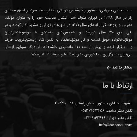
سید مجتبی حورایی؛ مشاور و کارشناس تربیتی صداوسیما، سردبیر اسبق مجله‌ی
راز در سال ۱۳۴۸ در تهران متولد شد. ایشان فعالیت خود را به عنوان مؤلف،
مدرس و پژوهشگر از ابتدای سال ۱۳۷۱ در شهرهای تهران و مشهد آغاز کردند و در
طی این ۳۰ سال دوره‌ها و همایش‌های متعددی با موضوعات؛ازدواج
موفق،خانواده موفق،کسب و کار موفق،اعتماد به نفس،شاد زیستن،تربیت فرزند
و... برگزار کرده و بیش از ۱۰۰.۰۰۰ دانشپذیر داشته‌اند. از دیگر سوابق ایشان
می‌توان به برگزاری ۴۰۰ دوره‌ی ۱۰ روزه NLP و موفقیت اشاره کرد.
بیشتر بدانید
ارتباط با ما
مشهد - خیابان پاستور - نبش پاستور 22 - پلاک 2
تلفن دفتر مشهد: 05137663656
تلفن دفتر تهران: 02126142499
info@hooraei.com