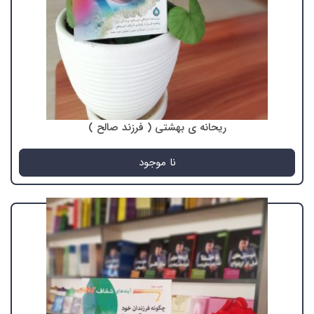
ریحانه ی بهشتی ( فرزند صالح )
نا موجود