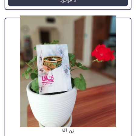
نا موجود
زن آقا