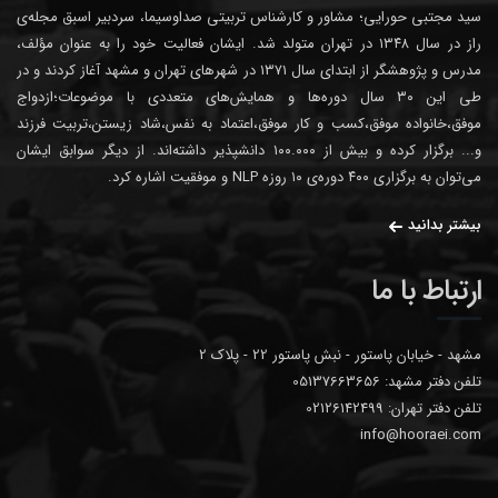
سید مجتبی حورایی؛ مشاور و کارشناس تربیتی صداوسیما، سردبیر اسبق مجله‌ی
راز در سال ۱۳۴۸ در تهران متولد شد. ایشان فعالیت خود را به عنوان مؤلف،
مدرس و پژوهشگر از ابتدای سال ۱۳۷۱ در شهرهای تهران و مشهد آغاز کردند و در
طی این ۳۰ سال دوره‌ها و همایش‌های متعددی با موضوعات؛ازدواج
موفق،خانواده موفق،کسب و کار موفق،اعتماد به نفس،شاد زیستن،تربیت فرزند
و... برگزار کرده و بیش از ۱۰۰.۰۰۰ دانشپذیر داشته‌اند. از دیگر سوابق ایشان
می‌توان به برگزاری ۴۰۰ دوره‌ی ۱۰ روزه NLP و موفقیت اشاره کرد.
بیشتر بدانید
ارتباط با ما
مشهد - خیابان پاستور - نبش پاستور 22 - پلاک 2
تلفن دفتر مشهد: 05137663656
تلفن دفتر تهران: 02126142499
info@hooraei.com