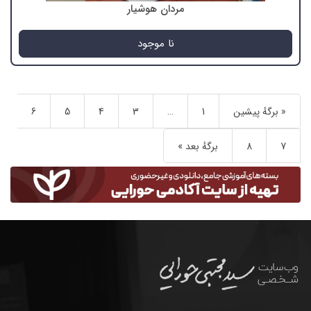
مردان هوشیار
نا موجود
« برگه‌ٔ پیشین
1
…
3
4
5
6
7
8
برگهٔ بعد »